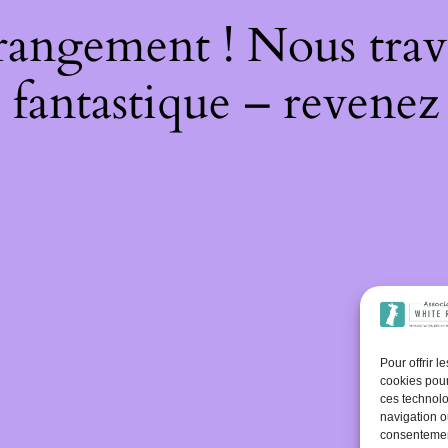
rangement ! Nous trava
 fantastique – revenez 
Pour offrir 
cookies pour
ces technolo
navigation ou
consentement