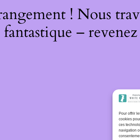
rangement ! Nous trava
 fantastique – revenez 
Pour offrir 
cookies pour
ces technolo
navigation ou
consentement