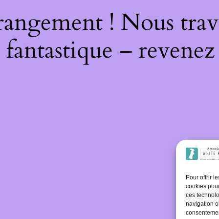
rangement ! Nous trava
 fantastique – revenez 
Pour offrir 
cookies pour
ces technolo
navigation ou
consentement