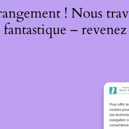
rangement ! Nous trava
 fantastique – revenez 
Pour offrir 
cookies pour
ces technolo
navigation ou
consentement