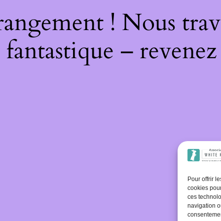
rangement ! Nous trava
 fantastique – revenez 
Pour offrir 
cookies pour
ces technolo
navigation ou
consentement